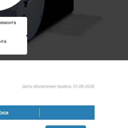
ремонта
нта
Дата обновления прайса:
01.08.2026
оки