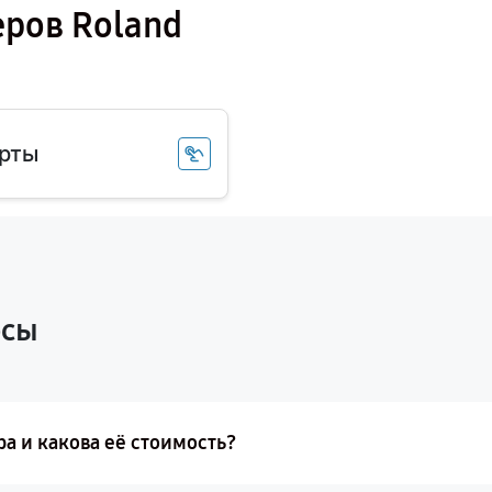
еров Roland
рты
осы
ра и какова её стоимость?