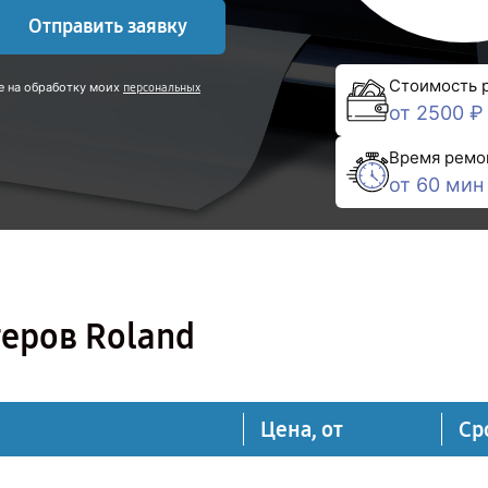
Отправить заявку
Стоимость 
е на обработку моих
персональных
от 2500 ₽
Время ремо
от 60 мин
еров Roland
Цена, от
Ср