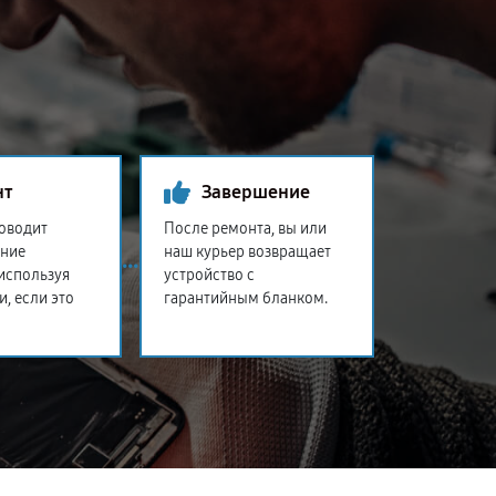
нт
Завершение
оводит
После ремонта, вы или
ение
наш курьер возвращает
 используя
устройство с
и, если это
гарантийным бланком.