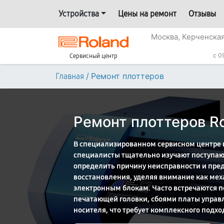
Устройства
Цены на ремонт
Отзывы
Москва, Керченская
c 0
Сервисный центр
/
Ремонт плоттеров
Главная
Ремонт плоттеров R
В специализированном сервисном центре п
специалисты тщательно изучают поступаю
определить причину неисправности и пр
восстановления, уделяя внимание как мех
электронным блокам. Часто встречаются п
печатающей головки, сбоями платы управ
носителя, что требует комплексного подхо