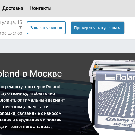
Доставка
Контакты
 улица, 1Б
▼
Проверить статус заказа
Заказать звонок
9:00 до 21:00
oland в Москве
о ремонту плоттеров Roland
щую технику, чтобы точно
едложить оптимальный вариант
аническим узлам, так и
оломки, связанные с износом
ления и нарушениями подачи
да и грамотного анализа.