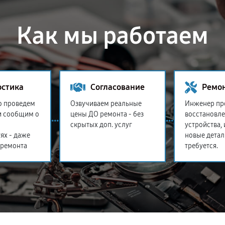
Как мы работаем
остика
Согласование
Ремо
о проведем
Озвучиваем реальные
Инженер пр
и сообщим о
цены ДО ремонта - без
восстановл
скрытых доп. услуг
устройства,
ях - даже
новые детал
 ремонта
требуется.